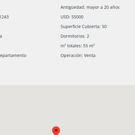
Antigüedad
:
mayor a 20 años
1243
USD
:
55000
Superficie Cubierta
:
50
ca
Dormitorios
:
2
m² totales
:
55
m²
epartamento
Operación
:
Venta