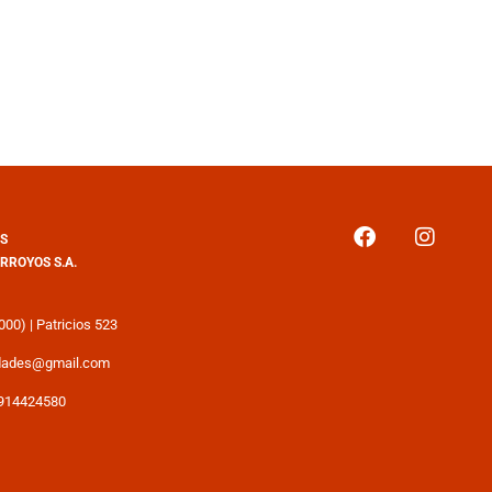
S
RROYOS S.A.
00) | Patricios 523
edades@gmail.com
2914424580